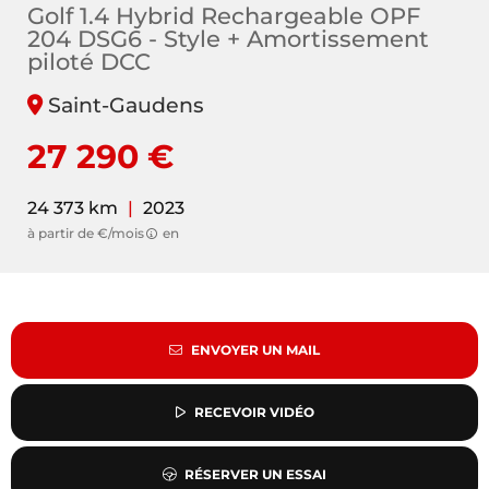
Golf 1.4 Hybrid Rechargeable OPF
204 DSG6 - Style + Amortissement
piloté DCC
Saint-Gaudens
27 290 €
24 373 km
|
2023
à partir de €/mois
en
ENVOYER UN MAIL
RECEVOIR VIDÉO
RÉSERVER UN ESSAI