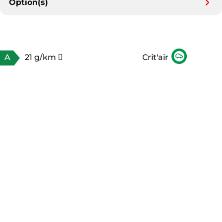
Option(s)
A
21 g/km
Crit'air