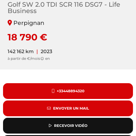
Golf SW 2.0 TDI SCR 116 DSG7 - Life
Business
Perpignan
18 790 €
142 162 km
|
2023
à partir de €/mois
en
+33448894320
ENVOYER UN MAIL
RECEVOIR VIDÉO