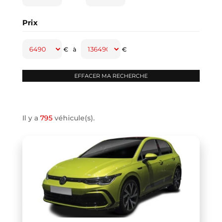
CAPTUR
(2)
Prix
CAYENNE
(1)
CLASSE A
(1)
€
à
€
CLASSE B
(2)
CLIO IV
(1)
CLIO V
(3)
COMPASS
(1)
Il y a
795
véhicule(s).
CONTINENTAL GT
(1)
COOPER F66
(1)
COOPER F67
(1)
COUPE R58
(1)
CRAFTER VAN
(1)
DB11 COUPE
(1)