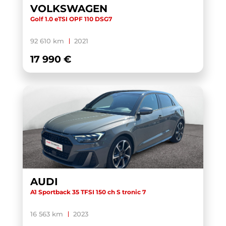
DS 3
(1)
VOLKSWAGEN
Golf 1.0 eTSI OPF 110 DSG7
DS7 CROSSBACK
(2)
E-TRON GT
(2)
92 610 km
2021
E-UP! 2.0
(1)
17 990 €
EHS
(1)
ELROQ
(3)
ENYAQ COUPE
(1)
EXPERT FOURGON
(1)
FABIA
(14)
FABIA COMBI
(1)
FOCUS
(1)
AUDI
FORMENTOR
(21)
A1 Sportback 35 TFSI 150 ch S tronic 7
GIULIA
(1)
16 563 km
2023
GLA
(1)