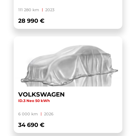
X1 F48 LCI
(1)
111 280 km
2023
X1 U11
(1)
28 990 €
XC40
(1)
YARIS HYBRIDE MY22
(1)
ZS
(1)
VOLKSWAGEN
ID.3 Neo 50 kWh
6 000 km
2026
34 690 €