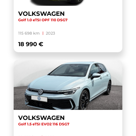
PASSAT SW
(1)
VOLKSWAGEN
POLO
(71)
Golf 1.0 eTSI OPF 110 DSG7
PUMA
(3)
115 698 km
2023
Q2
(25)
18 990 €
Q3
(19)
Q3 SPORTBACK
(17)
Q4 E-TRON SPORTBACK
(1)
Q5
(9)
Q5 SPORTBACK
(11)
Q6 E-TRON
(1)
Q8
(6)
VOLKSWAGEN
Q8 E-TRON
(1)
Golf 1.5 eTSI EVO2 116 DSG7
QASHQAI
(1)