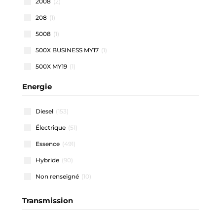
2008
(2)
208
(1)
5008
(1)
500X BUSINESS MY17
(1)
500X MY19
(1)
500X MY22
(1)
Energie
508 SW
(1)
Diesel
(153)
911 CARRERA COUPE
(1)
Électrique
(51)
A1 ALLSTREET
(3)
Essence
(491)
A1 SPORTBACK
(46)
Hybride
(90)
A3 ALLSTREET
(4)
Non renseigné
(10)
A3 BERLINE
(1)
A3 SPORTBACK
(40)
Transmission
A4 AVANT
(2)