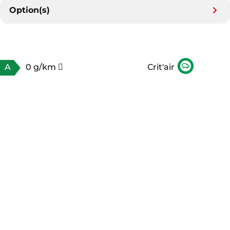
Option(s)
A
0 g/km
Crit'air