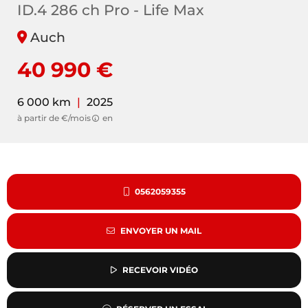
ID.4 286 ch Pro - Life Max
Auch
40 990 €
6 000 km
|
2025
à partir de €/mois
en
0562059355
ENVOYER UN MAIL
RECEVOIR VIDÉO