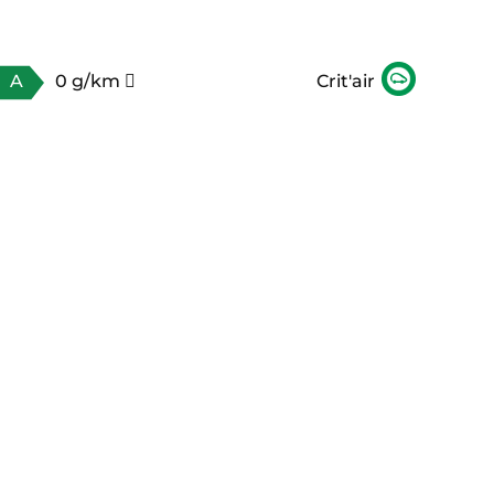
A
0 g/km
Crit'air