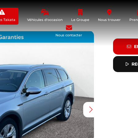
gs Takata
Véhicules d'occasion
Le Groupe
Nous trouver
Pren
Nous contacter
E
RE