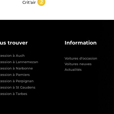
Crit'air
us trouver
Information
ession à Auch
Voitures d’occasion
cession à Lannemezan
Voitures neuves
cession à Narbonne
Actualités
ession à Pamiers
ession à Perpignan
ession à St Gaudens
ession à Tarbes