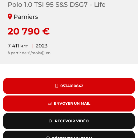
Polo 1.0 TSI 95 S&S DSG7 - Life
Pamiers
20 790 €
7 411 km
|
2023
à partir de €/mois
en
0534010842
ENVOYER UN MAIL
RECEVOIR VIDÉO