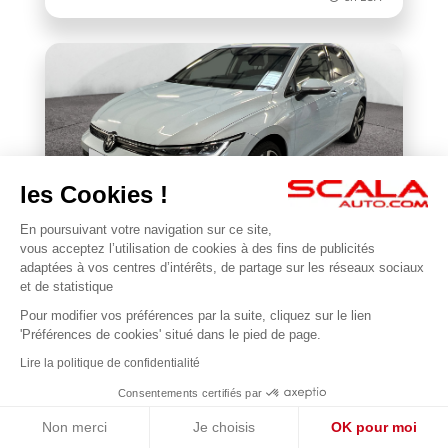
les Cookies !
En poursuivant votre navigation sur ce site,
VOLKSWAGEN
vous acceptez l’utilisation de cookies à des fins de publicités
Golf 1.5 eTSI EVO2 116 DSG7
adaptées à vos centres d’intérêts, de partage sur les réseaux sociaux
et de statistique
19 906 km
2025
Pour modifier vos préférences par la suite, cliquez sur le lien
1
à partir de 395.43€/mois
27 990 €
'Préférences de cookies' situé dans le pied de page.
en LOA *
Lire la politique de confidentialité
Consentements certifiés par
Non merci
Je choisis
OK pour moi