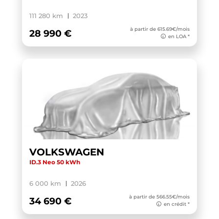
X1 F48 LCI
(1)
111 280 km
2023
X1 U11
(1)
à partir de 615.69€/mois
28 990 €
en LOA *
XC40
(1)
YARIS HYBRIDE MY22
(1)
ZS
(1)
VOLKSWAGEN
ID.3 Neo 50 kWh
6 000 km
2026
à partir de 566.55€/mois
34 690 €
en crédit *