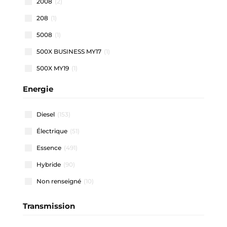
2008
(2)
208
(1)
5008
(1)
500X BUSINESS MY17
(1)
500X MY19
(1)
500X MY22
(1)
Energie
508 SW
(1)
Diesel
(153)
911 CARRERA COUPE
(1)
Électrique
(51)
A1 ALLSTREET
(3)
Essence
(491)
A1 SPORTBACK
(46)
Hybride
(90)
A3 ALLSTREET
(4)
Non renseigné
(10)
A3 BERLINE
(1)
A3 SPORTBACK
(40)
Transmission
A4 AVANT
(2)