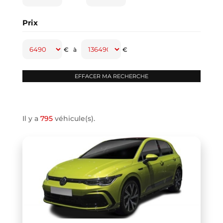
CAPTUR
(2)
Prix
CAYENNE
(1)
CLASSE A
(1)
€
à
€
CLASSE B
(2)
CLIO IV
(1)
CLIO V
(3)
COMPASS
(1)
Il y a
795
véhicule(s).
CONTINENTAL GT
(1)
COOPER F66
(1)
COOPER F67
(1)
COUPE R58
(1)
CRAFTER VAN
(1)
DB11 COUPE
(1)