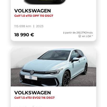
PASSAT SW
(1)
VOLKSWAGEN
POLO
(71)
Golf 1.0 eTSI OPF 110 DSG7
PUMA
(3)
115 698 km
2023
Q2
(25)
à partir de 292.37€/mois
18 990 €
Q3
(19)
en LOA *
Q3 SPORTBACK
(17)
Q4 E-TRON SPORTBACK
(1)
Q5
(9)
Q5 SPORTBACK
(11)
Q6 E-TRON
(1)
Q8
(6)
VOLKSWAGEN
Q8 E-TRON
(1)
Golf 1.5 eTSI EVO2 116 DSG7
QASHQAI
(1)