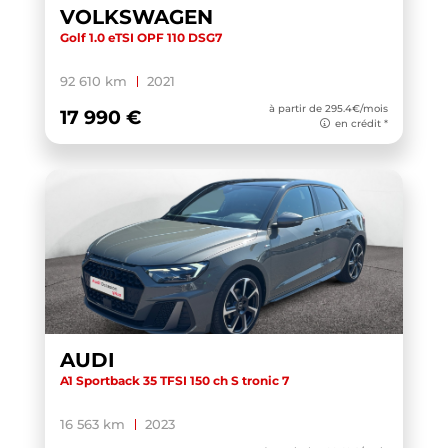
DS 3
(1)
VOLKSWAGEN
Golf 1.0 eTSI OPF 110 DSG7
DS7 CROSSBACK
(2)
E-TRON GT
(2)
92 610 km
2021
à partir de 295.4€/mois
E-UP! 2.0
(1)
17 990 €
en crédit *
EHS
(1)
ELROQ
(3)
ENYAQ COUPE
(1)
EXPERT FOURGON
(1)
FABIA
(14)
FABIA COMBI
(1)
FOCUS
(1)
AUDI
FORMENTOR
(21)
A1 Sportback 35 TFSI 150 ch S tronic 7
GIULIA
(1)
16 563 km
2023
GLA
(1)