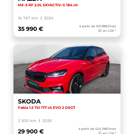
MX-5 RF 2.0L SKYACTIV-G 184 ch
16 767 km
2024
à partir de 510.98€/mois
35 990 €
en LOA *
SKODA
Fabia 1.5 TSI 177 ch EVO 2 DSG7
2 500 km
2026
à partir de 424.39€/mois
29 900 €
en LOA *