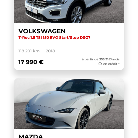
VOLKSWAGEN
T-Roc 1.5 TSI 150 EVO Start/Stop DSG7
118 201 km
2018
à partir de 355.31€/mois
17 990 €
en crédit *
MAZDA