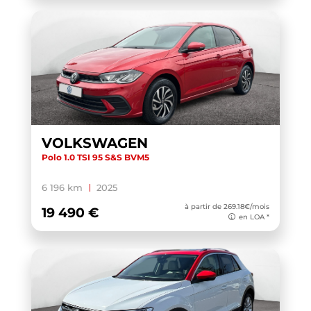
VOLKSWAGEN
Polo 1.0 TSI 95 S&S BVM5
6 196 km
2025
à partir de 269.18€/mois
19 490 €
en LOA *