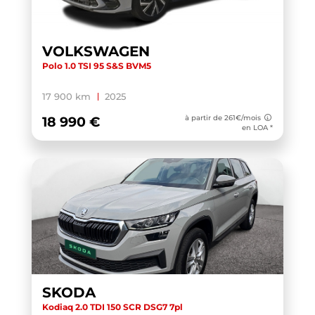
TOUAREG
(1)
TOURAN
(5)
VOLKSWAGEN
Polo 1.0 TSI 95 S&S BVM5
TOURAN BUSINESS
(1)
TRANSIT CUSTOM CABINE APPROFONDIE
(1)
17 900 km
2025
TRANSIT CUSTOM FOURGON
(1)
à partir de 261€/mois
18 990 €
en LOA *
TRANSPORTER 6.1 VAN
(3)
TRANSPORTER FOURGON
(1)
TRANSPORTER VAN
(5)
TUCSON
(1)
TUCSON BUSINESS
(1)
V60 BUSINESS
(1)
WRANGLER
(1)
SKODA
X-TRAIL
(1)
Kodiaq 2.0 TDI 150 SCR DSG7 7pl