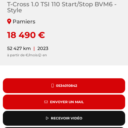
T-Cross 1.0 TSI 110 Start/Stop BVM6 -
Style
Pamiers
18 490 €
52 427 km
|
2023
à partir de €/mois
en
0534010842
ENVOYER UN MAIL
RECEVOIR VIDÉO