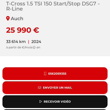
T-Cross 1.5 TSI 150 Start/Stop DSG7 -
R-Line
Auch
25 990 €
33 614 km
|
2024
à partir de €/mois
en
0562059355
ENVOYER UN MAIL
RECEVOIR VIDÉO