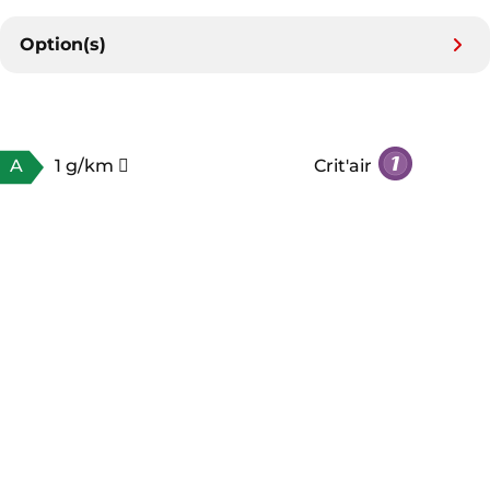
Option(s)
A
1 g/km
Crit'air