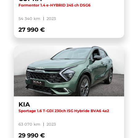
Formentor 1.4 e-HYBRID 245 ch DSG6
54 340 km
2023
27 990 €
KIA
Sportage 1.6 T-GDi 230ch ISG Hybride BVA6 4x2
63 070 km
2023
29 990 €