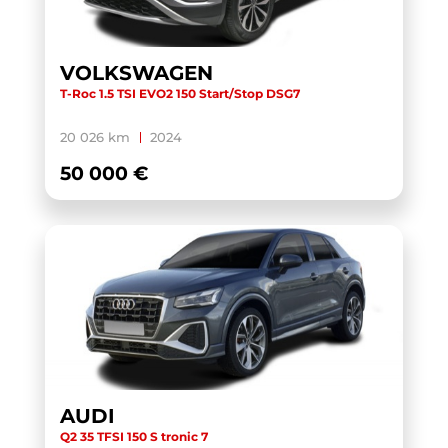
TOURAN
(5)
TOURAN BUSINESS
(1)
VOLKSWAGEN
T-Roc 1.5 TSI EVO2 150 Start/Stop DSG7
TRANSIT CUSTOM CABINE APPROFONDIE
(1)
TRANSIT CUSTOM FOURGON
(1)
20 026 km
2024
TRANSPORTER 6.1 VAN
(3)
50 000 €
TRANSPORTER FOURGON
(1)
TRANSPORTER VAN
(5)
TUCSON
(1)
V60 BUSINESS
(1)
WRANGLER
(1)
X-TRAIL
(1)
X1 F48 LCI
(1)
AUDI
X1 U11
(1)
Q2 35 TFSI 150 S tronic 7