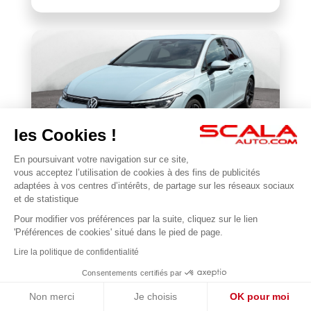
les Cookies !
En poursuivant votre navigation sur ce site,
VOLKSWAGEN
vous acceptez l’utilisation de cookies à des fins de publicités
BONJOUR 😊
Golf 1.5 eTSI EVO2 116 DSG7
adaptées à vos centres d’intérêts, de partage sur les réseaux sociaux
Je suis en ligne pour répondre à vos questions !
et de statistique
22 677 km
2025
Pour modifier vos préférences par la suite, cliquez sur le lien
1
31 990 €
'Préférences de cookies' situé dans le pied de page.
Lire la politique de confidentialité
Consentements certifiés par
Non merci
Je choisis
OK pour moi