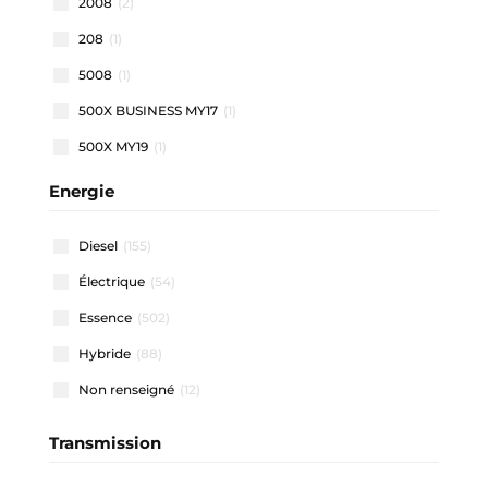
2008
(2)
208
(1)
5008
(1)
500X BUSINESS MY17
(1)
500X MY19
(1)
500X MY22
(1)
Energie
508 SW
(1)
Diesel
(155)
911 CARRERA COUPE
(1)
Électrique
(54)
A1 ALLSTREET
(3)
Essence
(502)
A1 SPORTBACK
(48)
Hybride
(88)
A3 ALLSTREET
(4)
Non renseigné
(12)
A3 BERLINE
(1)
A3 SPORTBACK
(40)
Transmission
A4 AVANT
(2)