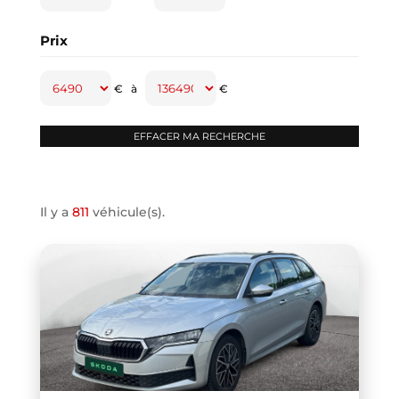
CAPTUR
(2)
Prix
CAYENNE
(1)
CLASSE A
(1)
€
à
€
CLASSE B
(2)
CLIO IV
(1)
CLIO V
(3)
COMPASS
(1)
Il y a
811
véhicule(s).
CONTINENTAL GT
(1)
COOPER F66
(1)
COOPER F67
(1)
COUPE R58
(1)
CRAFTER VAN
(1)
DB11 COUPE
(1)