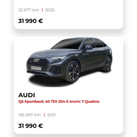
X1 U11
(1)
22 677 km
2025
XC40
(1)
31 990 €
YARIS CROSS HYBRIDE MY21
(1)
YARIS HYBRIDE MY22
(1)
ZS
(1)
AUDI
Q5 Sportback 40 TDI 204 S tronic 7 Quattro
156 697 km
2021
31 990 €