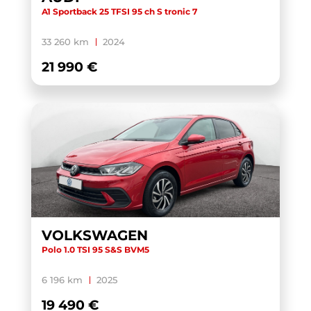
A1 Sportback 25 TFSI 95 ch S tronic 7
33 260 km
2024
21 990 €
VOLKSWAGEN
Polo 1.0 TSI 95 S&S BVM5
6 196 km
2025
19 490 €