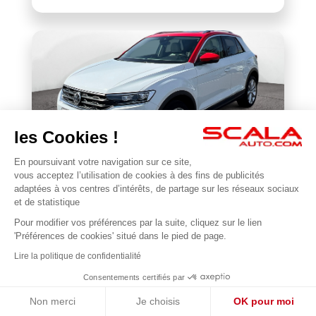
les Cookies !
En poursuivant votre navigation sur ce site,
VOLKSWAGEN
vous acceptez l’utilisation de cookies à des fins de publicités
BONJOUR 😊
T-Roc 1.5 TSI 150 EVO Start/Stop DSG7
adaptées à vos centres d’intérêts, de partage sur les réseaux sociaux
Je suis en ligne pour répondre à vos questions !
et de statistique
118 201 km
2018
Pour modifier vos préférences par la suite, cliquez sur le lien
1
17 990 €
'Préférences de cookies' situé dans le pied de page.
Lire la politique de confidentialité
Consentements certifiés par
Non merci
Je choisis
OK pour moi