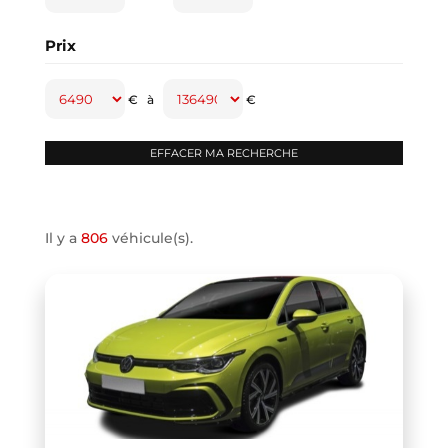
CAPTUR
(2)
Prix
CAYENNE
(1)
CLASSE A
(1)
€
à
€
CLASSE B
(2)
CLIO IV
(1)
CLIO V
(3)
COMPASS
(1)
Il y a
806
véhicule(s).
CONTINENTAL GT
(1)
COOPER F66
(1)
COOPER F67
(1)
COUPE R58
(1)
CRAFTER VAN
(1)
DB11 COUPE
(1)