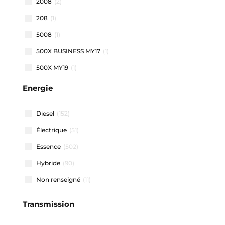
2008
(2)
208
(1)
5008
(1)
500X BUSINESS MY17
(1)
500X MY19
(1)
500X MY22
(1)
Energie
508 SW
(1)
Diesel
(152)
911 CARRERA COUPE
(1)
Électrique
(51)
A1 ALLSTREET
(3)
Essence
(502)
A1 SPORTBACK
(48)
Hybride
(90)
A3 ALLSTREET
(4)
Non renseigné
(11)
A3 BERLINE
(1)
A3 SPORTBACK
(40)
Transmission
A4 AVANT
(2)