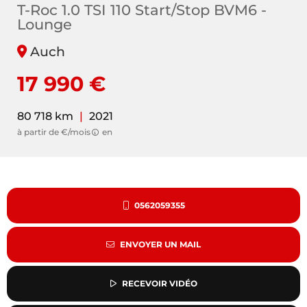
T-Roc 1.0 TSI 110 Start/Stop BVM6 -
Lounge
Auch
17 990 €
80 718 km
|
2021
à partir de €/mois
en
0562059355
ENVOYER UN MAIL
RECEVOIR VIDÉO