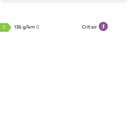
C
136 g/km
Crit'air