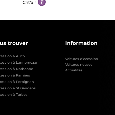
Crit'air
us trouver
Information
ession à Auch
Voitures d’occasion
cession à Lannemezan
Voitures neuves
cession à Narbonne
Actualités
ession à Pamiers
ession à Perpignan
ession à St Gaudens
ession à Tarbes