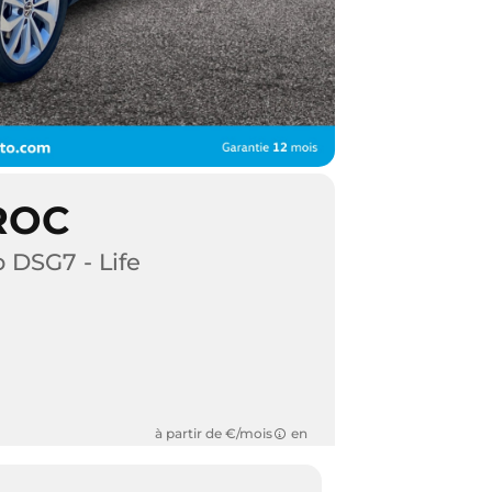
ROC
p DSG7 - Life
à partir de €/mois
en