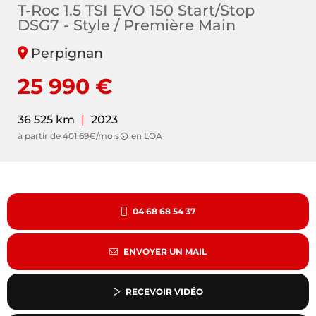
T-Roc 1.5 TSI EVO 150 Start/Stop
DSG7 - Style / Première Main
Perpignan
25 990 €
36 525 km
|
2023
à partir de 401.69€/mois
en LOA
04 68 68 54 37
ENVOYER UN MAIL
RECEVOIR VIDÉO