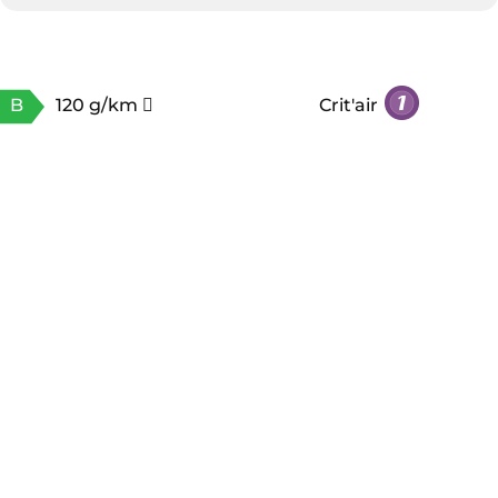
B
120 g/km
Crit'air