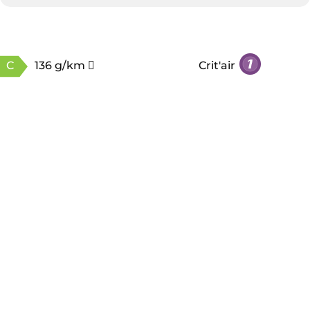
C
136 g/km
Crit'air