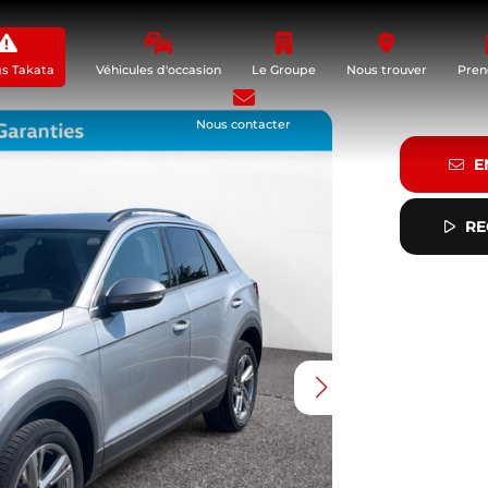
gs Takata
Véhicules d'occasion
Le Groupe
Nous trouver
Pren
Nous contacter
E
RE