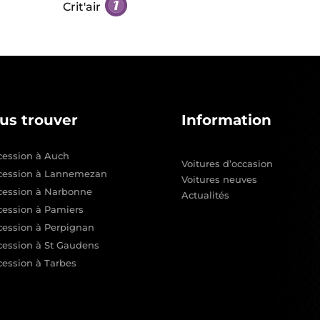
Crit'air
us trouver
Information
ession à Auch
Voitures d’occasion
cession à Lannemezan
Voitures neuves
cession à Narbonne
Actualités
ession à Pamiers
ession à Perpignan
ession à St Gaudens
ession à Tarbes