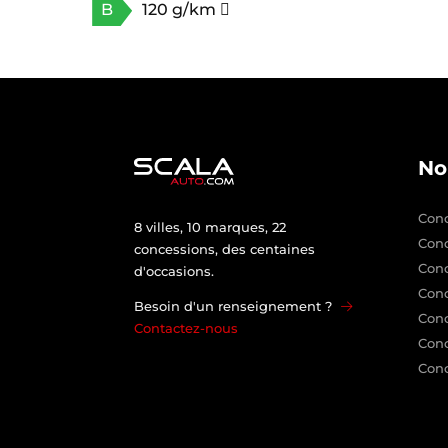
B
120 g/km
No
Conc
8 villes, 10 marques, 22
Con
concessions, des centaines
Con
d'occasions.
Conc
Besoin d'un renseignement ?
Conc
Contactez-nous
Conc
Conc