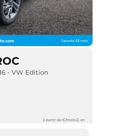
ROC
M6 - VW Edition
à partir de €/mois
en