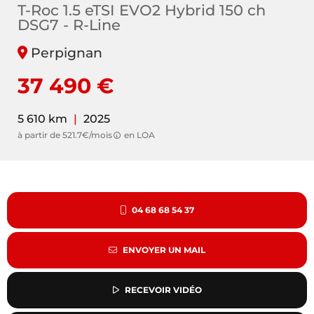
T-Roc 1.5 eTSI EVO2 Hybrid 150 ch
DSG7 - R-Line
Perpignan
37 490 €
5 610 km
|
2025
à partir de 521.7€/mois
en LOA
04 68 68 54 37
ENVOYER UN MAIL
RECEVOIR VIDÉO