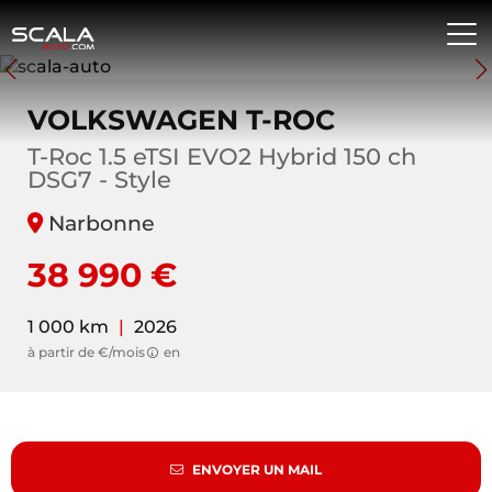
VOLKSWAGEN T-ROC
T-Roc 1.5 eTSI EVO2 Hybrid 150 ch
DSG7 - Style
Narbonne
38 990 €
1 000 km
|
2026
à partir de €/mois
en
ENVOYER UN MAIL