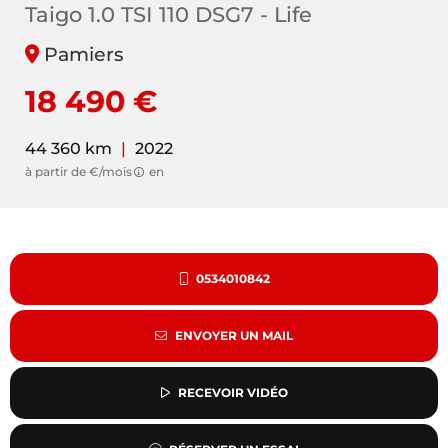
Taigo 1.0 TSI 110 DSG7 - Life
Pamiers
18 490 €
44 360 km
|
2022
à partir de €/mois
en
0534010842
ENVOYER UN MAIL
RECEVOIR VIDÉO