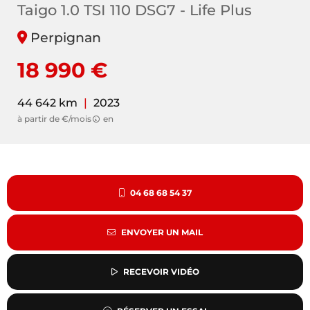
Taigo 1.0 TSI 110 DSG7 - Life Plus
Perpignan
18 990 €
44 642 km
|
2023
à partir de €/mois
en
04 68 68 54 37
ENVOYER UN MAIL
RECEVOIR VIDÉO