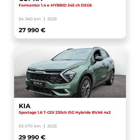
Formentor 1.4 e-HYBRID 245 ch DSG6
54 340 km
2023
27 990 €
KIA
Sportage 1.6 T-GDi 230ch ISG Hybride BVA6 4x2
63 070 km
2023
29 990 €