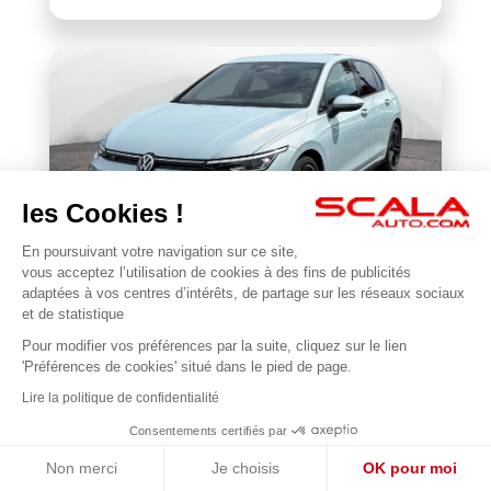
les Cookies !
En poursuivant votre navigation sur ce site,
VOLKSWAGEN
vous acceptez l’utilisation de cookies à des fins de publicités
BONJOUR 😊
Golf 1.5 eTSI EVO2 116 DSG7
adaptées à vos centres d’intérêts, de partage sur les réseaux sociaux
Je suis en ligne pour répondre à vos questions !
et de statistique
22 677 km
2025
Pour modifier vos préférences par la suite, cliquez sur le lien
1
31 990 €
'Préférences de cookies' situé dans le pied de page.
Lire la politique de confidentialité
Consentements certifiés par
Non merci
Je choisis
OK pour moi