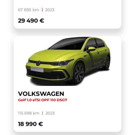
YARIS CROSS HYBRIDE MY21
(1)
67 830 km
2023
YARIS HYBRIDE MY22
(1)
29 490 €
ZS
(1)
VOLKSWAGEN
Golf 1.0 eTSI OPF 110 DSG7
115 698 km
2023
18 990 €