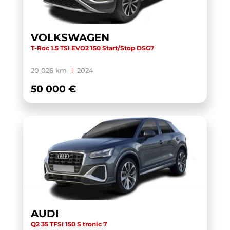
TOURAN BUSINESS
(1)
TRANSIT CUSTOM CABINE APPROFONDIE
(1)
VOLKSWAGEN
T-Roc 1.5 TSI EVO2 150 Start/Stop DSG7
TRANSIT CUSTOM FOURGON
(1)
TRANSPORTER 6.1 VAN
(3)
20 026 km
2024
TRANSPORTER FOURGON
(1)
50 000 €
TRANSPORTER VAN
(5)
TUCSON
(1)
V60 BUSINESS
(1)
WRANGLER
(1)
X-TRAIL
(1)
X1 F48 LCI
(1)
X1 U11
(1)
AUDI
XC40
(1)
Q2 35 TFSI 150 S tronic 7