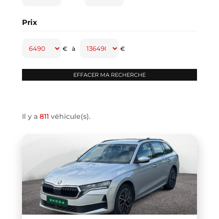
CAPTUR
(2)
Prix
CAYENNE
(1)
CLASSE A
(1)
€
à
€
CLASSE B
(2)
CLIO IV
(1)
CLIO V
(3)
COMPASS
(1)
Il y a
811
véhicule(s).
CONTINENTAL GT
(1)
COOPER F66
(1)
COOPER F67
(1)
COUPE R58
(1)
CRAFTER VAN
(1)
DB11 COUPE
(1)