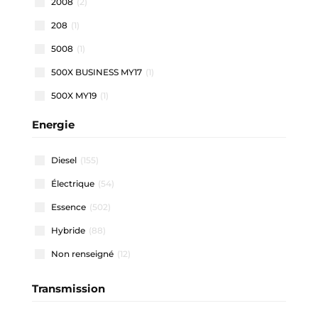
2008
(2)
208
(1)
5008
(1)
500X BUSINESS MY17
(1)
500X MY19
(1)
500X MY22
(1)
Energie
508 SW
(1)
Diesel
(155)
911 CARRERA COUPE
(1)
Électrique
(54)
A1 ALLSTREET
(3)
Essence
(502)
A1 SPORTBACK
(48)
Hybride
(88)
A3 ALLSTREET
(4)
Non renseigné
(12)
A3 BERLINE
(1)
A3 SPORTBACK
(41)
Transmission
A4 AVANT
(2)