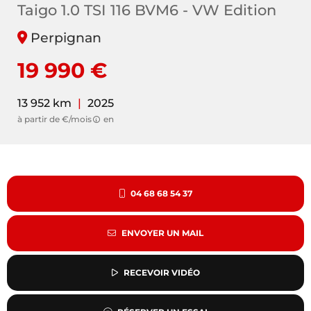
Taigo 1.0 TSI 116 BVM6 - VW Edition
Perpignan
19 990 €
13 952 km
|
2025
à partir de €/mois
en
04 68 68 54 37
ENVOYER UN MAIL
RECEVOIR VIDÉO