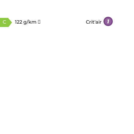
C
122 g/km
Crit'air