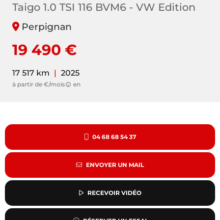
Taigo 1.0 TSI 116 BVM6 - VW Edition
Perpignan
19 490 €
17 517 km
|
2025
à partir de €/mois
en
04 68 68 54 37
ENVOYER UN MAIL
RECEVOIR VIDÉO