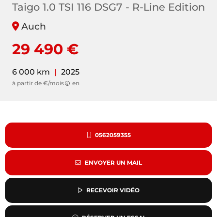
Taigo 1.0 TSI 116 DSG7 - R-Line Edition
Auch
29 490 €
6 000 km
|
2025
à partir de €/mois
en
0562059355
ENVOYER UN MAIL
RECEVOIR VIDÉO