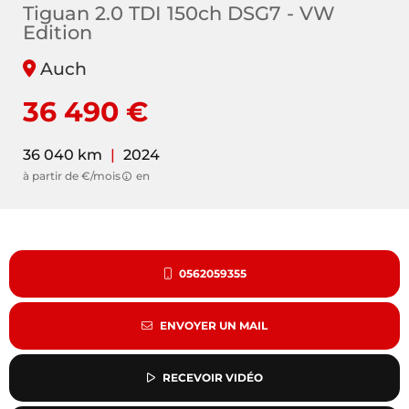
Tiguan 2.0 TDI 150ch DSG7 - VW
Edition
Auch
36 490 €
36 040 km
|
2024
à partir de €/mois
en
0562059355
ENVOYER UN MAIL
RECEVOIR VIDÉO