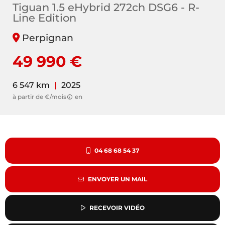
Tiguan 1.5 eHybrid 272ch DSG6 - R-
Line Edition
Perpignan
49 990 €
6 547 km
|
2025
à partir de €/mois
en
04 68 68 54 37
ENVOYER UN MAIL
RECEVOIR VIDÉO