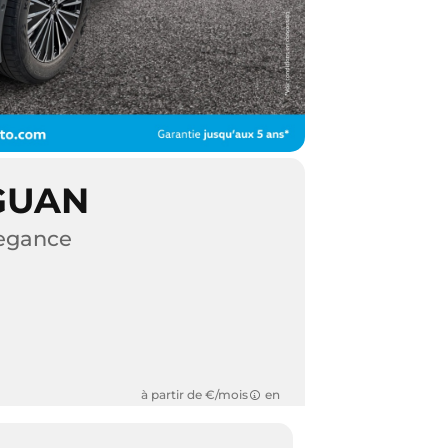
GUAN
legance
à partir de €/mois
en