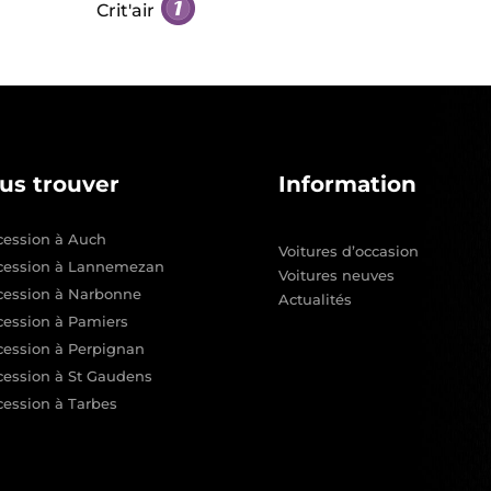
Crit'air
us trouver
Information
ession à Auch
Voitures d’occasion
cession à Lannemezan
Voitures neuves
cession à Narbonne
Actualités
ession à Pamiers
ession à Perpignan
ession à St Gaudens
ession à Tarbes