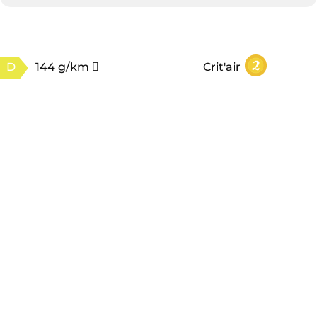
D
144 g/km
Crit'air