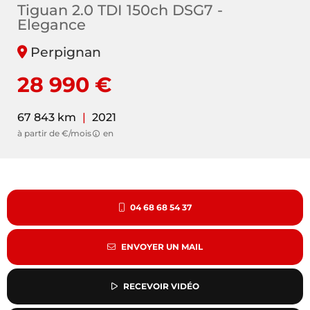
Tiguan 2.0 TDI 150ch DSG7 -
Elegance
Perpignan
28 990 €
67 843 km
|
2021
à partir de €/mois
en
04 68 68 54 37
ENVOYER UN MAIL
RECEVOIR VIDÉO