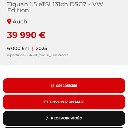
Tiguan 1.5 eTSI 131ch DSG7 - VW
Edition
Auch
39 990 €
6 000 km
|
2025
à partir de 654.21€/mois
en crédit
0562059355
ENVOYER UN MAIL
RECEVOIR VIDÉO