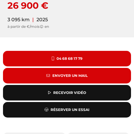
26 900 €
3 095 km
|
2025
à partir de €/mois
en
04 68 68 17 79
ENVOYER UN MAIL
RECEVOIR VIDÉO
RÉSERVER UN ESSAI