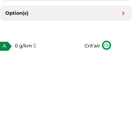
Option(s)
A
0 g/km
Crit'air