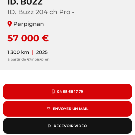
ID. BUZZ
ID. Buzz 204 ch Pro -
Perpignan
57 000 €
1 300 km
|
2025
à partir de €/mois
en
04 68 68 17 79
ENVOYER UN MAIL
RECEVOIR VIDÉO