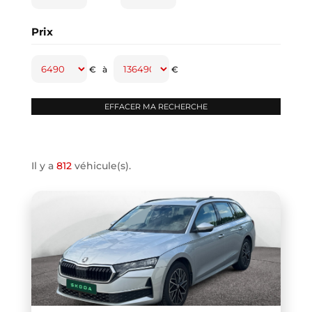
CAPTUR
(2)
Prix
CAYENNE
(1)
CLASSE A
(1)
€
à
€
CLASSE B
(2)
CLIO IV
(1)
CLIO V
(3)
COMPASS
(1)
Il y a
812
véhicule(s).
CONTINENTAL GT
(1)
COOPER F66
(1)
COOPER F67
(1)
COUPE R58
(1)
CRAFTER VAN
(1)
DB11 COUPE
(1)