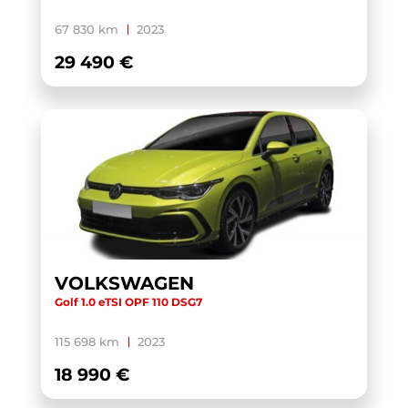
YARIS CROSS HYBRIDE MY21
(1)
67 830 km
2023
YARIS HYBRIDE MY22
(1)
29 490 €
ZS
(1)
VOLKSWAGEN
Golf 1.0 eTSI OPF 110 DSG7
115 698 km
2023
18 990 €