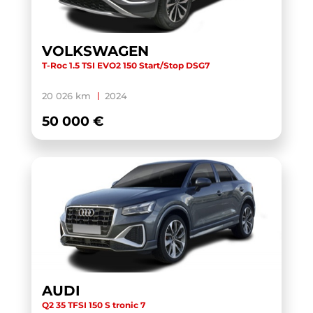
TOURAN BUSINESS
(1)
TRANSIT CUSTOM CABINE APPROFONDIE
(1)
VOLKSWAGEN
T-Roc 1.5 TSI EVO2 150 Start/Stop DSG7
TRANSIT CUSTOM FOURGON
(1)
TRANSPORTER 6.1 VAN
(3)
20 026 km
2024
TRANSPORTER FOURGON
(1)
50 000 €
TRANSPORTER VAN
(5)
TUCSON
(1)
V60 BUSINESS
(1)
WRANGLER
(1)
X-TRAIL
(1)
X1 F48 LCI
(1)
X1 U11
(1)
AUDI
XC40
(1)
Q2 35 TFSI 150 S tronic 7