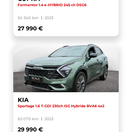
Formentor 1.4 e-HYBRID 245 ch DSG6
54 340 km
2023
27 990 €
KIA
Sportage 1.6 T-GDi 230ch ISG Hybride BVA6 4x2
63 070 km
2023
29 990 €