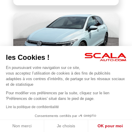
les Cookies !
En poursuivant votre navigation sur ce site,
VOLKSWAGEN
vous acceptez l’utilisation de cookies à des fins de publicités
BONJOUR 😊
Golf 1.5 eTSI EVO2 116 DSG7
adaptées à vos centres d’intérêts, de partage sur les réseaux sociaux
Je suis en ligne pour répondre à vos questions !
et de statistique
22 677 km
2025
Pour modifier vos préférences par la suite, cliquez sur le lien
1
31 990 €
'Préférences de cookies' situé dans le pied de page.
Lire la politique de confidentialité
Consentements certifiés par
Non merci
Je choisis
OK pour moi