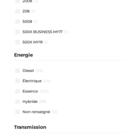
2008
(2)
208
(1)
5008
(1)
500X BUSINESS MY17
(1)
500X MY19
(1)
500X MY22
(1)
Energie
508 SW
(1)
Diesel
(155)
911 CARRERA COUPE
(1)
Électrique
(54)
A1 ALLSTREET
(3)
Essence
(503)
A1 SPORTBACK
(48)
Hybride
(88)
A3 ALLSTREET
(4)
Non renseigné
(12)
A3 BERLINE
(1)
A3 SPORTBACK
(41)
Transmission
A4 AVANT
(2)