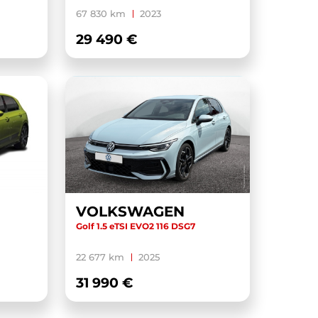
67 830 km
2023
29 490 €
VOLKSWAGEN
Golf 1.5 eTSI EVO2 116 DSG7
22 677 km
2025
31 990 €