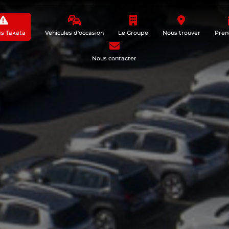
gs Takata
Véhicules d'occasion
Le Groupe
Nous trouver
Pren
Nous contacter