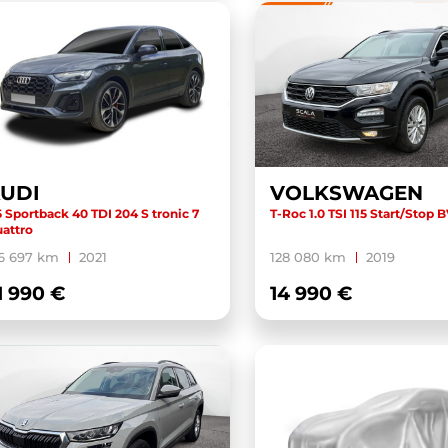
UDI
VOLKSWAGEN
 Sportback 40 TDI 204 S tronic 7
T-Roc 1.0 TSI 115 Start/Stop
attro
6 697 km
2021
128 080 km
2019
1 990 €
14 990 €