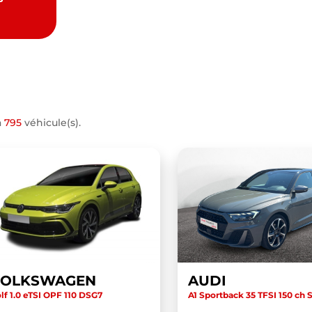
a
795
véhicule(s).
VOLKSWAGEN
AUDI
lf 1.0 eTSI OPF 110 DSG7
A1 Sportback 35 TFSI 150 ch S