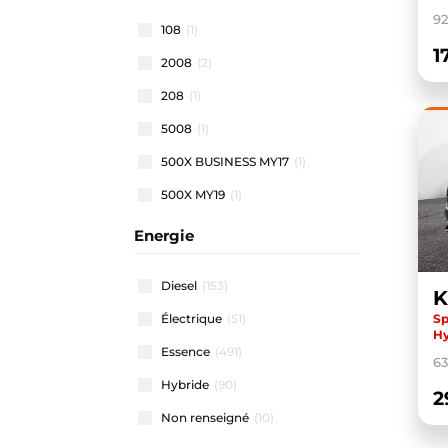
92
108
(1)
1
2008
(2)
208
(1)
5008
(1)
500X BUSINESS MY17
(1)
500X MY19
(1)
500X MY22
(1)
Energie
508 SW
(1)
Diesel
(153)
K
911 CARRERA COUPE
(1)
Sp
Électrique
(51)
A1 ALLSTREET
(3)
Hy
Essence
(491)
A1 SPORTBACK
(46)
6
Hybride
(90)
A3 ALLSTREET
(4)
2
Non renseigné
(10)
A3 BERLINE
(1)