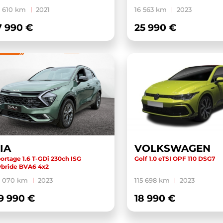
 610 km
2021
16 563 km
2023
7 990 €
25 990 €
IA
VOLKSWAGEN
ortage 1.6 T-GDi 230ch ISG
Golf 1.0 eTSI OPF 110 DSG7
bride BVA6 4x2
3 070 km
2023
115 698 km
2023
9 990 €
18 990 €