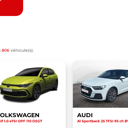
a
806
véhicule(s).
VOLKSWAGEN
AUDI
lf 1.0 eTSI OPF 110 DSG7
A1 Sportback 25 TFSI 95 ch 