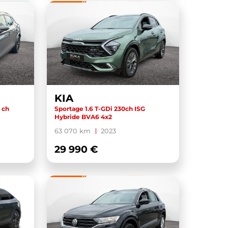
KIA
 ch
Sportage 1.6 T-GDi 230ch ISG
Hybride BVA6 4x2
63 070 km
2023
29 990 €