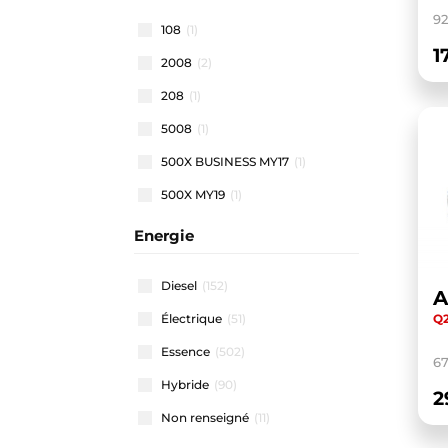
92
108
(1)
1
2008
(2)
208
(1)
5008
(1)
500X BUSINESS MY17
(1)
500X MY19
(1)
500X MY22
(1)
Energie
508 SW
(1)
Diesel
(152)
A
911 CARRERA COUPE
(1)
Q2
Électrique
(51)
A1 ALLSTREET
(3)
Essence
(502)
A1 SPORTBACK
(48)
6
Hybride
(90)
A3 ALLSTREET
(4)
2
Non renseigné
(11)
A3 BERLINE
(1)