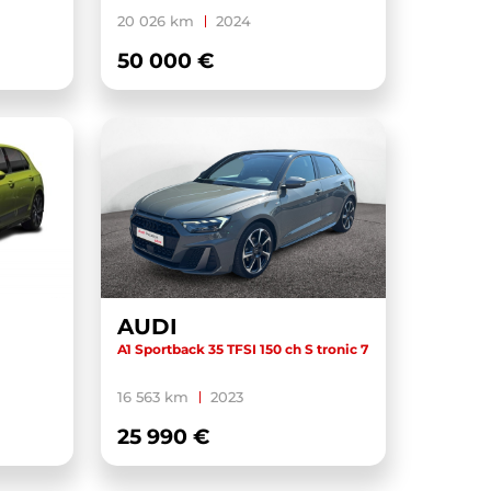
20 026 km
2024
50 000 €
AUDI
A1 Sportback 35 TFSI 150 ch S tronic 7
16 563 km
2023
25 990 €