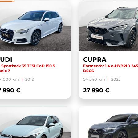
UDI
CUPRA
 Sportback 35 TFSI CoD 150 S
Formentor 1.4 e-HYBRID 245
onic 7
DSG6
27 000 km
2019
54 340 km
2023
7 990 €
27 990 €