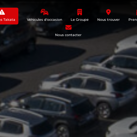
gs Takata
Véhicules d'occasion
Le Groupe
Nous trouver
Pren
Nous contacter