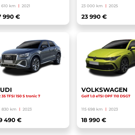
 610 km
2021
23 000 km
2025
7 990 €
23 990 €
UDI
VOLKSWAGEN
 35 TFSI 150 S tronic 7
Golf 1.0 eTSI OPF 110 DSG7
7 830 km
2023
115 698 km
2023
9 490 €
18 990 €