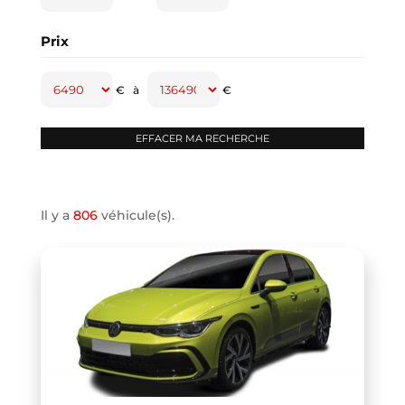
CAPTUR
(2)
Prix
CAYENNE
(1)
CLASSE A
(1)
€
à
€
CLASSE B
(2)
CLIO IV
(1)
CLIO V
(3)
COMPASS
(1)
Il y a
806
véhicule(s).
CONTINENTAL GT
(1)
COOPER F66
(1)
COOPER F67
(1)
COUPE R58
(1)
CRAFTER VAN
(1)
DB11 COUPE
(1)