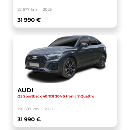
X1 U11
(1)
22 677 km
2025
XC40
(1)
31 990 €
YARIS CROSS HYBRIDE MY21
(1)
YARIS HYBRIDE MY22
(1)
ZS
(1)
AUDI
Q5 Sportback 40 TDI 204 S tronic 7 Quattro
156 697 km
2021
31 990 €