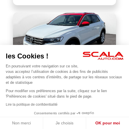
les Cookies !
En poursuivant votre navigation sur ce site,
VOLKSWAGEN
vous acceptez l’utilisation de cookies à des fins de publicités
T-Roc 1.5 TSI 150 EVO Start/Stop DSG7
adaptées à vos centres d’intérêts, de partage sur les réseaux sociaux
et de statistique
118 201 km
2018
Pour modifier vos préférences par la suite, cliquez sur le lien
1
17 990 €
'Préférences de cookies' situé dans le pied de page.
Lire la politique de confidentialité
Consentements certifiés par
Non merci
Je choisis
OK pour moi