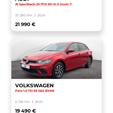
A1 Sportback 25 TFSI 95 ch S tronic 7
33 260 km
2024
21 990 €
VOLKSWAGEN
Polo 1.0 TSI 95 S&S BVM5
6 196 km
2025
19 490 €