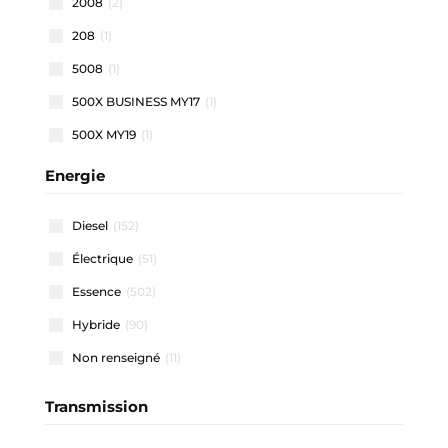
2008
(2)
208
(1)
5008
(1)
500X BUSINESS MY17
(1)
500X MY19
(1)
500X MY22
(1)
Energie
508 SW
(1)
Diesel
(152)
911 CARRERA COUPE
(1)
Électrique
(51)
A1 ALLSTREET
(3)
Essence
(502)
A1 SPORTBACK
(48)
Hybride
(90)
A3 ALLSTREET
(4)
Non renseigné
(11)
A3 BERLINE
(1)
A3 SPORTBACK
(40)
Transmission
A4 AVANT
(2)