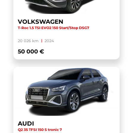
TOURAN
(5)
TOURAN BUSINESS
(1)
VOLKSWAGEN
T-Roc 1.5 TSI EVO2 150 Start/Stop DSG7
TRANSIT CUSTOM CABINE APPROFONDIE
(1)
TRANSIT CUSTOM FOURGON
(1)
20 026 km
2024
TRANSPORTER 6.1 VAN
(3)
50 000 €
TRANSPORTER FOURGON
(1)
TRANSPORTER VAN
(5)
TUCSON
(1)
V60 BUSINESS
(1)
WRANGLER
(1)
X-TRAIL
(1)
X1 F48 LCI
(1)
AUDI
X1 U11
(1)
Q2 35 TFSI 150 S tronic 7