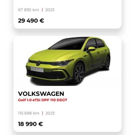
XC40
(1)
67 830 km
2023
YARIS CROSS HYBRIDE MY21
(1)
29 490 €
YARIS HYBRIDE MY22
(1)
ZS
(1)
VOLKSWAGEN
Golf 1.0 eTSI OPF 110 DSG7
115 698 km
2023
18 990 €