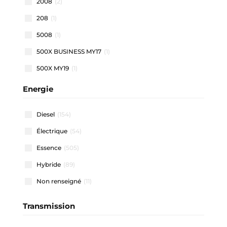
2008
(2)
208
(1)
5008
(1)
500X BUSINESS MY17
(1)
500X MY19
(1)
500X MY22
(1)
Energie
508 SW
(1)
Diesel
(154)
911 CARRERA COUPE
(1)
Électrique
(54)
A1 ALLSTREET
(3)
Essence
(505)
A1 SPORTBACK
(47)
Hybride
(89)
A3 ALLSTREET
(4)
Non renseigné
(11)
A3 BERLINE
(1)
A3 SPORTBACK
(40)
Transmission
A4 AVANT
(2)