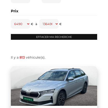
CAPTUR
(2)
Prix
CAYENNE
(1)
CLASSE A
(1)
€
à
€
CLASSE B
(2)
CLIO IV
(1)
CLIO V
(3)
COMPASS
(1)
Il y a
813
véhicule(s).
CONTINENTAL GT
(1)
COOPER F66
(1)
COOPER F67
(1)
COUPE R58
(1)
CRAFTER VAN
(1)
DB11 COUPE
(1)