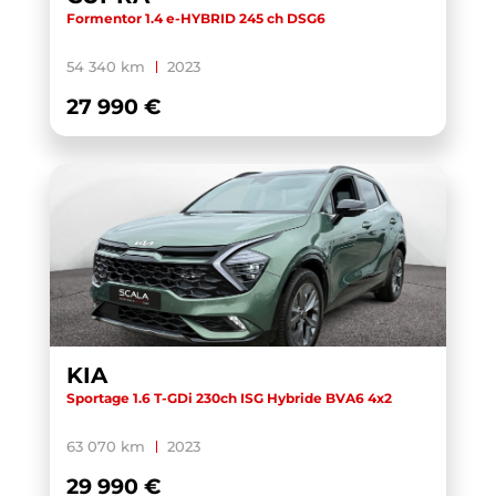
Formentor 1.4 e-HYBRID 245 ch DSG6
54 340 km
2023
27 990 €
KIA
Sportage 1.6 T-GDi 230ch ISG Hybride BVA6 4x2
63 070 km
2023
29 990 €