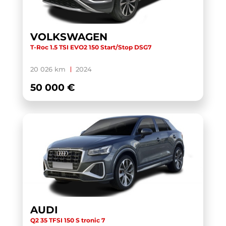
TOURAN BUSINESS
(1)
TRANSIT CUSTOM CABINE APPROFONDIE
(1)
VOLKSWAGEN
T-Roc 1.5 TSI EVO2 150 Start/Stop DSG7
TRANSIT CUSTOM FOURGON
(1)
TRANSPORTER 6.1 VAN
(3)
20 026 km
2024
TRANSPORTER FOURGON
(1)
50 000 €
TRANSPORTER VAN
(5)
TUCSON
(1)
V60 BUSINESS
(1)
WRANGLER
(1)
X-TRAIL
(1)
X1 F48 LCI
(1)
X1 U11
(1)
AUDI
XC40
(1)
Q2 35 TFSI 150 S tronic 7