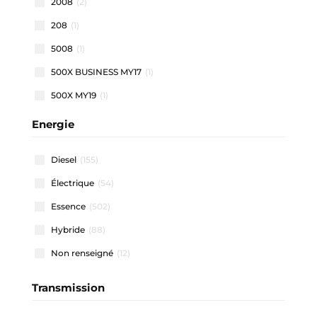
2008
(2)
208
(1)
5008
(1)
500X BUSINESS MY17
(1)
500X MY19
(1)
500X MY22
(1)
Energie
508 SW
(1)
Diesel
(155)
911 CARRERA COUPE
(1)
Électrique
(54)
A1 ALLSTREET
(3)
Essence
(502)
A1 SPORTBACK
(48)
Hybride
(88)
A3 ALLSTREET
(4)
Non renseigné
(12)
A3 BERLINE
(1)
A3 SPORTBACK
(41)
Transmission
A4 AVANT
(2)