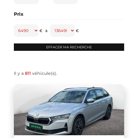
CAPTUR
(2)
Prix
CAYENNE
(1)
CLASSE A
(1)
€
à
€
CLASSE B
(2)
CLIO IV
(1)
CLIO V
(3)
COMPASS
(1)
Il y a
811
véhicule(s).
CONTINENTAL GT
(1)
COOPER F66
(1)
COOPER F67
(1)
COUPE R58
(1)
CRAFTER VAN
(1)
DB11 COUPE
(1)