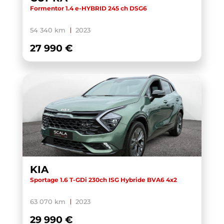
Formentor 1.4 e-HYBRID 245 ch DSG6
54 340 km
2023
27 990 €
KIA
Sportage 1.6 T-GDi 230ch ISG Hybride BVA6 4x2
63 070 km
2023
29 990 €