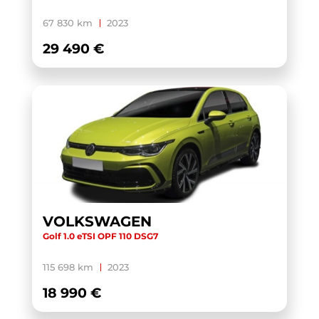
YARIS CROSS HYBRIDE MY21
(1)
67 830 km
2023
YARIS HYBRIDE MY22
(1)
29 490 €
ZS
(1)
VOLKSWAGEN
Golf 1.0 eTSI OPF 110 DSG7
115 698 km
2023
18 990 €