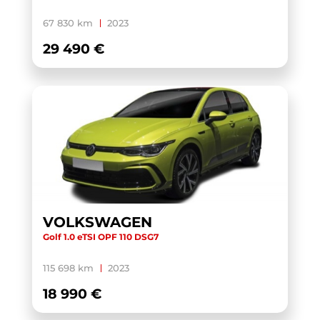
XC40
(1)
67 830 km
2023
YARIS CROSS HYBRIDE MY21
(1)
29 490 €
YARIS HYBRIDE MY22
(1)
ZS
(1)
VOLKSWAGEN
Golf 1.0 eTSI OPF 110 DSG7
115 698 km
2023
18 990 €