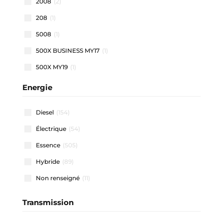
2008
(2)
208
(1)
5008
(1)
500X BUSINESS MY17
(1)
500X MY19
(1)
500X MY22
(1)
Energie
508 SW
(1)
Diesel
(154)
911 CARRERA COUPE
(1)
Électrique
(54)
A1 ALLSTREET
(3)
Essence
(505)
A1 SPORTBACK
(47)
Hybride
(89)
A3 ALLSTREET
(4)
Non renseigné
(11)
A3 BERLINE
(1)
A3 SPORTBACK
(40)
Transmission
A4 AVANT
(2)