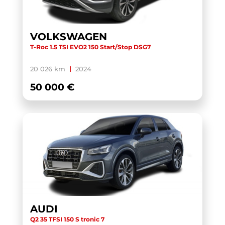
TOURAN
(5)
TOURAN BUSINESS
(1)
VOLKSWAGEN
T-Roc 1.5 TSI EVO2 150 Start/Stop DSG7
TRANSIT CUSTOM CABINE APPROFONDIE
(1)
TRANSIT CUSTOM FOURGON
(1)
20 026 km
2024
TRANSPORTER 6.1 VAN
(3)
50 000 €
TRANSPORTER FOURGON
(1)
TRANSPORTER VAN
(5)
TUCSON
(1)
V60 BUSINESS
(1)
WRANGLER
(1)
X-TRAIL
(1)
X1 F48 LCI
(1)
AUDI
X1 U11
(1)
Q2 35 TFSI 150 S tronic 7