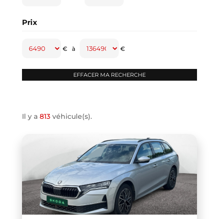
CAPTUR
(2)
Prix
CAYENNE
(1)
CLASSE A
(1)
€
à
€
CLASSE B
(2)
CLIO IV
(1)
CLIO V
(3)
COMPASS
(1)
Il y a
813
véhicule(s).
CONTINENTAL GT
(1)
COOPER F66
(1)
COOPER F67
(1)
COUPE R58
(1)
CRAFTER VAN
(1)
DB11 COUPE
(1)