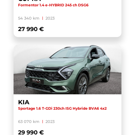
Formentor 1.4 e-HYBRID 245 ch DSG6
54 340 km
2023
27 990 €
KIA
Sportage 1.6 T-GDi 230ch ISG Hybride BVA6 4x2
63 070 km
2023
29 990 €