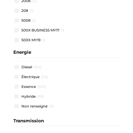
2008
(2)
208
(1)
5008
(1)
500X BUSINESS MY17
(1)
500X MY19
(1)
500X MY22
(1)
Energie
508 SW
(1)
Diesel
(154)
911 CARRERA COUPE
(1)
Électrique
(54)
A1 ALLSTREET
(3)
Essence
(505)
A1 SPORTBACK
(47)
Hybride
(89)
A3 ALLSTREET
(4)
Non renseigné
(11)
A3 BERLINE
(1)
A3 SPORTBACK
(40)
Transmission
A4 AVANT
(2)