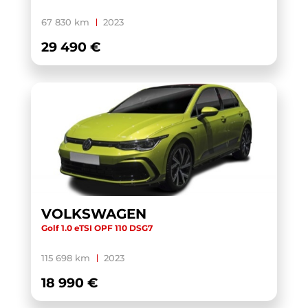
XC40
(1)
67 830 km
2023
YARIS CROSS HYBRIDE MY21
(1)
29 490 €
YARIS HYBRIDE MY22
(1)
ZS
(1)
VOLKSWAGEN
Golf 1.0 eTSI OPF 110 DSG7
115 698 km
2023
18 990 €