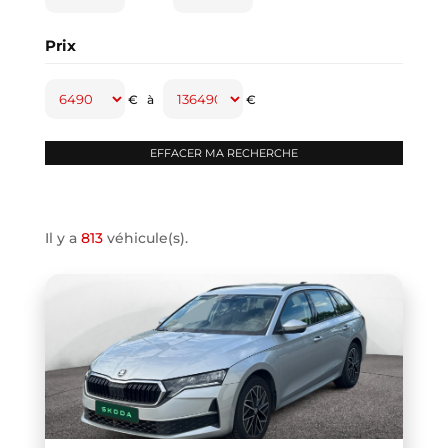
CAPTUR
(2)
Prix
CAYENNE
(1)
CLASSE A
(1)
€
à
€
CLASSE B
(2)
CLIO IV
(1)
CLIO V
(3)
COMPASS
(1)
Il y a
813
véhicule(s).
CONTINENTAL GT
(1)
COOPER F66
(1)
COOPER F67
(1)
COUPE R58
(1)
CRAFTER VAN
(1)
DB11 COUPE
(1)