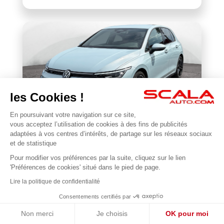
les Cookies !
En poursuivant votre navigation sur ce site,
VOLKSWAGEN
vous acceptez l’utilisation de cookies à des fins de publicités
BONJOUR 😊
Golf 1.5 eTSI EVO2 116 DSG7
adaptées à vos centres d’intérêts, de partage sur les réseaux sociaux
Je suis en ligne pour répondre à vos questions !
et de statistique
22 677 km
2025
Pour modifier vos préférences par la suite, cliquez sur le lien
1
31 990 €
'Préférences de cookies' situé dans le pied de page.
Lire la politique de confidentialité
Consentements certifiés par
Non merci
Je choisis
OK pour moi