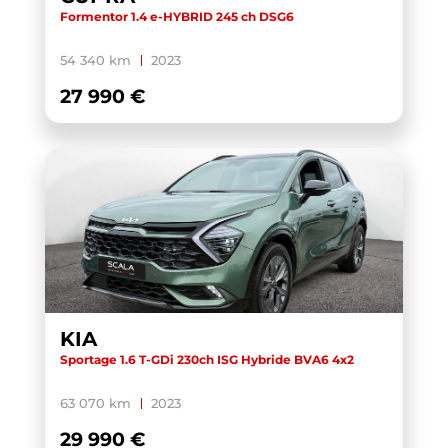
Formentor 1.4 e-HYBRID 245 ch DSG6
54 340 km
2023
27 990 €
KIA
Sportage 1.6 T-GDi 230ch ISG Hybride BVA6 4x2
63 070 km
2023
29 990 €