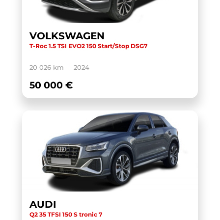
TOURAN
(5)
TOURAN BUSINESS
(1)
VOLKSWAGEN
T-Roc 1.5 TSI EVO2 150 Start/Stop DSG7
TRANSIT CUSTOM CABINE APPROFONDIE
(1)
TRANSIT CUSTOM FOURGON
(1)
20 026 km
2024
TRANSPORTER 6.1 VAN
(3)
50 000 €
TRANSPORTER FOURGON
(1)
TRANSPORTER VAN
(5)
TUCSON
(1)
V60 BUSINESS
(1)
WRANGLER
(1)
X-TRAIL
(1)
X1 F48 LCI
(1)
AUDI
X1 U11
(1)
Q2 35 TFSI 150 S tronic 7