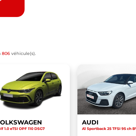
a
806
véhicule(s).
VOLKSWAGEN
AUDI
lf 1.0 eTSI OPF 110 DSG7
A1 Sportback 25 TFSI 95 ch 