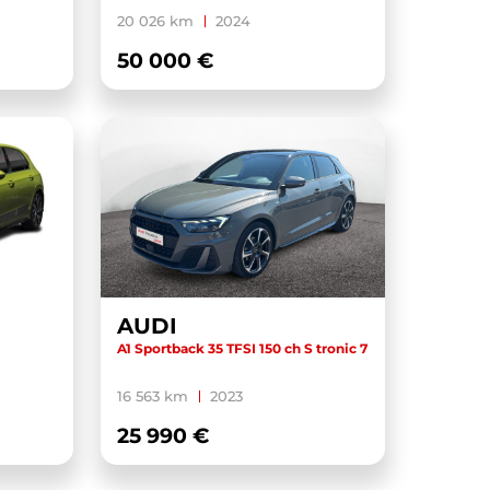
20 026 km
2024
50 000 €
AUDI
A1 Sportback 35 TFSI 150 ch S tronic 7
16 563 km
2023
25 990 €