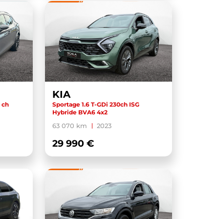
KIA
 ch
Sportage 1.6 T-GDi 230ch ISG
Hybride BVA6 4x2
63 070 km
2023
29 990 €