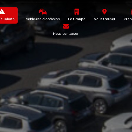
gs Takata
Véhicules d'occasion
Le Groupe
Nous trouver
Pren
Nous contacter