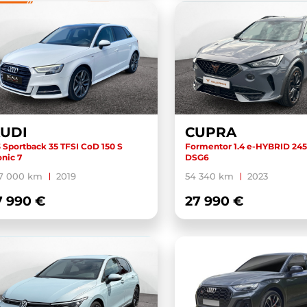
UDI
CUPRA
 Sportback 35 TFSI CoD 150 S
Formentor 1.4 e-HYBRID 245
onic 7
DSG6
27 000 km
2019
54 340 km
2023
7 990 €
27 990 €