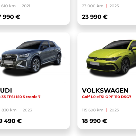
 610 km
2021
23 000 km
2025
7 990 €
23 990 €
UDI
VOLKSWAGEN
 35 TFSI 150 S tronic 7
Golf 1.0 eTSI OPF 110 DSG7
7 830 km
2023
115 698 km
2023
9 490 €
18 990 €