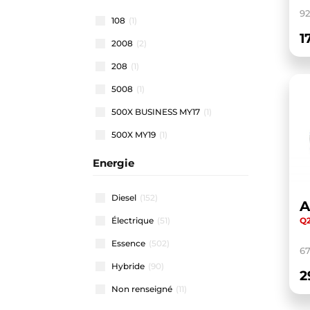
92
108
(1)
1
2008
(2)
208
(1)
5008
(1)
500X BUSINESS MY17
(1)
500X MY19
(1)
500X MY22
(1)
Energie
508 SW
(1)
Diesel
(152)
A
911 CARRERA COUPE
(1)
Q2
Électrique
(51)
A1 ALLSTREET
(3)
Essence
(502)
A1 SPORTBACK
(48)
6
Hybride
(90)
A3 ALLSTREET
(4)
2
Non renseigné
(11)
A3 BERLINE
(1)